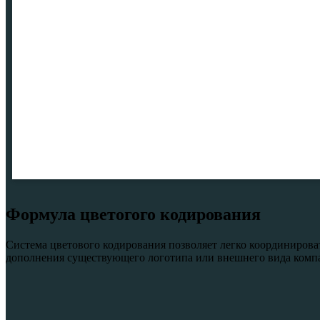
Формула цветогого кодирования
Система цветового кодирования позволяет легко координироват
дополнения существующего логотипа или внешнего вида компан