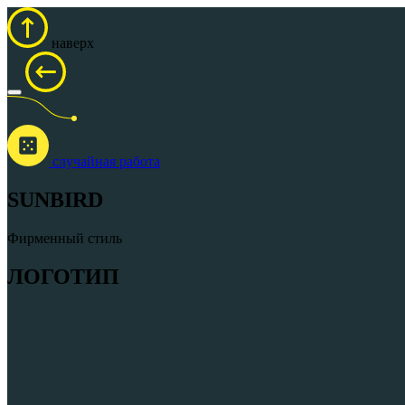
наверх
cлучайная работа
SUNBIRD
Фирменный стиль
ЛОГОТИП