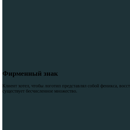
Фирменный знак
Клиент хотел, чтобы логотип представлял собой феникса, восс
существует бесчисленное множество.