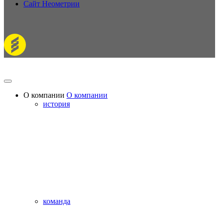
Сайт Неометрии
О компании
О компании
история
команда