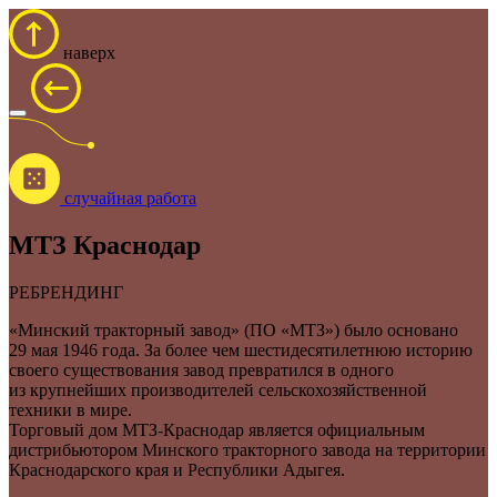
наверх
cлучайная работа
МТЗ Краснодар
РЕБРЕНДИНГ
«Минский тракторный завод» (ПО «МТЗ») было основано
29 мая 1946 года. За более чем шестидесятилетнюю историю
своего существования завод превратился в одного
из крупнейших производителей сельскохозяйственной
техники в мире.
Торговый дом
МТЗ-Краснодар
является официальным
дистрибьютором Минского тракторного завода на территории
Краснодарского края и Республики Адыгея.