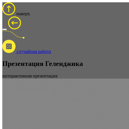
наверх
cлучайная работа
Презентация Геленджика
интерактивная презентация