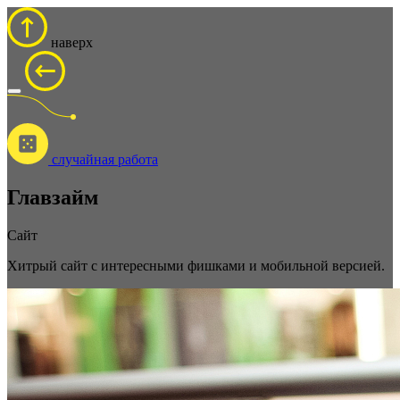
наверх
cлучайная работа
Главзайм
Сайт
Хитрый сайт с интересными фишками и мобильной версией.